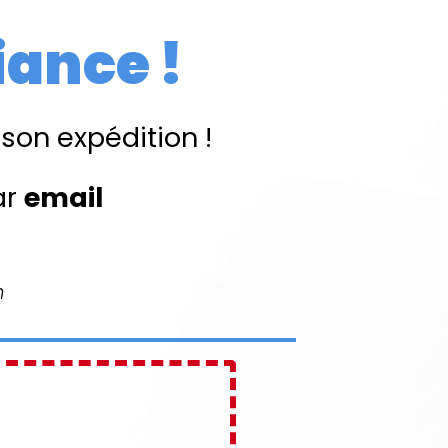
iance !
on expédition !
ar
email
m