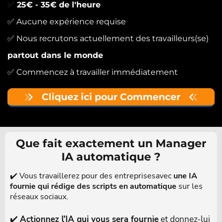
✅
25€ - 35€ de l'heure
✅ Aucune expérience requise
✅ Nous recrutons actuellement des travailleurs(se)
partout dans le monde
✅ Commencez à travailler immédiatement
Cliquez ici pour Commencer
Que fait exactement un Manager
IA automatique ?
✔️ Vous travaillerez pour des entreprisesavec
une IA
fournie qui rédige des scripts en automatique
sur les
réseaux sociaux.
✔️
Actionnez l’IA qui vous sera fournie
et donnez-lui