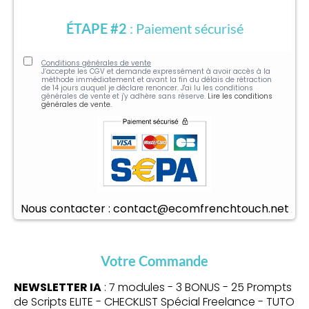
ÉTAPE #2
: Paiement sécurisé
Conditions générales de vente
J’accepte les CGV et demande expressément à avoir accès à la
méthode immédiatement et avant la fin du délais de rétraction
de 14 jours auquel je déclare renoncer. J'ai lu les conditions
générales de vente et j'y adhère sans réserve.
Lire les conditions
générales de vente.
Nous contacter : contact@ecomfrenchtouch.net
Votre Commande
NEWSLETTER IA
: 7 modules - 3 BONUS - 25 Prompts
de Scripts ELITE - CHECKLIST Spécial Freelance - TUTO